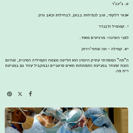
ט. ג'ינג'ר
אנטי דלקתי, טוב לנפיחות בבטן, לבחילות וכאב גרון.
י. קמומיל ולבנדר
לפני השינה- מרגיעים מאוד.
יא. קמילה - תה שחור/ירוק
ה"תה" המסורתי עתיק היומין הוא חליטה מצמח הקמיליה הסינית, שהיום
הוכח שעוזר במניעת התפתחות תאים סרטניים ובמקביל עוזר גם במניעת
ריח פה.