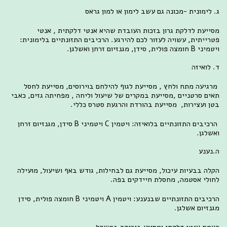
ג. לימונית -מכונה גם עשב לימון או למון גראס
מסייעת לדלקת גרון בזכות העובדת שהיא אנטי דלקתית , אנטי
פטרייתית, עשויה לעזור לכם להירגע. הרכיבים התזונתיים בלימונית:
ויטמיני B חומצה פולית, סידן, מגנזיום זרחן ואשלגן.
ד. לואיזה
מרגיעה מתח ולחץ , מסייעת לגוף להילחם בוירוסים, מסייעת לחסל
תאים סרטניים ,מסייעת במקרים של שיעול וליחה , מפחיתה גזים, כאבי
בטן ועצירות, מסייעת בהורדת והרגעת סטרס כללי.
הרכיבים התזונתיים בלואיזה: ויטמין C ויטמיני B סידן, מגנזיום זרחן
ואשלגן.
ה.נענע
הקלה בבעיות עיכול, מסייעת גם לבחילות, גודש באף ושיעול, מועילה
לחולי אסטמה, מחסלת חיידקים בפה.
הרכיבים התזונתיים שבנענע: ויטמין A ויטמיני B חומצה פולית, סידן
מגנזיום אשלגן.
הצמח אנטי דלקתי ומסייע בירידה במשקל.