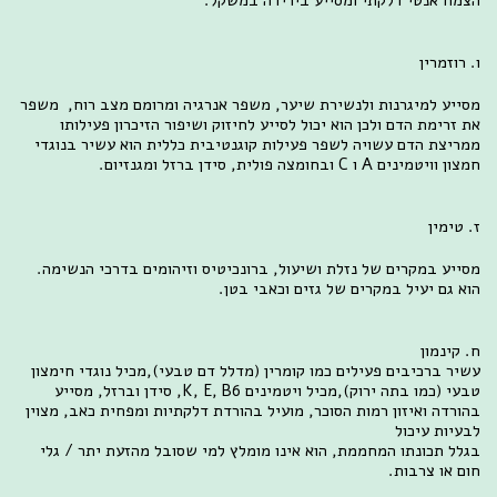
ו. רוזמרין
מסייע למיגרנות ולנשירת שיער, משפר אנרגיה ומרומם מצב רוח, משפר
את זרימת הדם ולכן הוא יכול לסייע לחיזוק ושיפור הזיכרון פעילותו
ממריצת הדם עשויה לשפר פעילות קוגנטיבית כללית הוא עשיר בנוגדי
חמצון וויטמינים A ו C ובחומצה פולית, סידן ברזל ומגנזיום.
ז. טימין
מסייע במקרים של נזלת ושיעול, ברונכיטיס וזיהומים בדרכי הנשימה.
הוא גם יעיל במקרים של גזים וכאבי בטן.
ח. קינמון
עשיר ברכיבים פעילים כמו קומרין (מדלל דם טבעי),מכיל נוגדי חימצון
טבעי (כמו בתה ירוק),מכיל ויטמינים K, E, B6, סידן וברזל, מסייע
בהורדה ואיזון רמות הסוכר, מועיל בהורדת דלקתיות ומפחית כאב, מצוין
לבעיות עיכול
בגלל תכונתו המחממת, הוא אינו מומלץ למי שסובל מהזעת יתר / גלי
חום או צרבות.