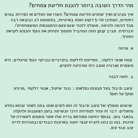
מהי הדרך הטובה ביותר להכנת חליטת צמחים?
איך מכינים ואיך שותים חליטת צמחים? השרו את העלים או הפירות במים
רותחים, המתינו 5-10 דקות ושתו באיטיות, בתשומת לב ובהנאה רבה
מכל לגימה ולגימה. מומלץ לזכור שגם עצם ההתכנסות המשפחתית/
חברתית סביב קנקן התה המהביל תתמוך ותחזק את הגוף והנפש לקראת
החורף.
א. מרווה
צמח אנטי דלקתי, מסייעת לדלקות בחניכיים ובניקוי הגוף מרעלים, היא
משפרת אנרגיה ומצב רוח ומרגיעה לחצים.
ב. זוטה לבנה
עשב תיבול בעל תכונות נפלאות : נוגד שיעול, אנטי דלקתי ,מרגיע
ומקל על חום!
שימוש מומלץ של עשב תיבול זה הוא לשים אותו בתה לאחר שהוא נחלט
מהעלים. דבר זה עוזר לפתיחת דרכי הנשימה בזמן הצטננות ולהקלה
בכאבי בטן. בנוסף הזוטה מפורסם בריח שלו אשר משמש לשמירה על
ערנות. כמו כן נהוג להניח ענפי זוטה בארונות הבגדים ובמגירות לריח
טוב ונגד עש.